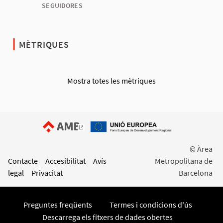
SEGUIDORES
MÈTRIQUES
Mostra totes les mètriques
(Enllaç extern)
© Àrea
Contacte
Accesibilitat
Avís
Metropolitana de
legal
Privacitat
Barcelona
Preguntes freqüents
Termes i condicions d'ús
Descarrega els fitxers de dades obertes