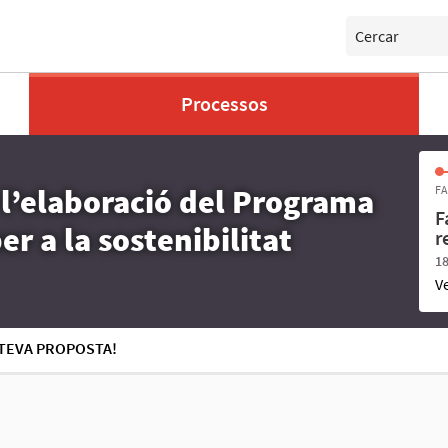
Cercar
Processos
 l’elaboració del Programa
FA
F
r a la sostenibilitat
r
18
V
 TEVA PROPOSTA!