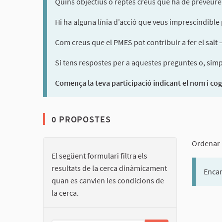
Quins objectius o reptes creus que ha de preveure 
Hi ha alguna línia d’acció que veus imprescindibl
Com creus que el PMES pot contribuir a fer el salt
Si tens respostes per a aquestes preguntes o, simpl
Comença la teva participació indicant el nom i cog
0 PROPOSTES
Ordenar 
El següent formulari filtra els
resultats de la cerca dinàmicament
Encar
quan es canvien les condicions de
la cerca.