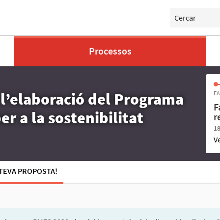
Cercar
Processos
 l’elaboració del Programa
FA
F
r a la sostenibilitat
r
18
V
 TEVA PROPOSTA!